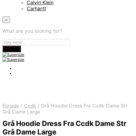
Calvin Klein
Carhartt
×
What are you looking for?
Forside
/
Ccdk
/
Grå Hoodie Dress Fra Ccdk Dame Str
Grå Dame Large
Grå Hoodie Dress Fra Ccdk Dame Str
Grå Dame Large