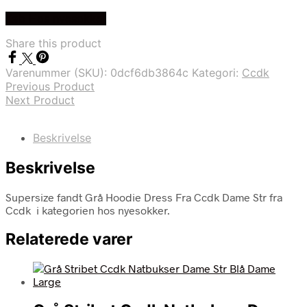
Køb Hos nyesokker
Share this product
Varenummer (SKU):
0dcf6db3864c
Kategori:
Ccdk
Previous Product
Next Product
Beskrivelse
Beskrivelse
Supersize fandt Grå Hoodie Dress Fra Ccdk Dame Str fra
Ccdk i kategorien hos nyesokker.
Relaterede varer