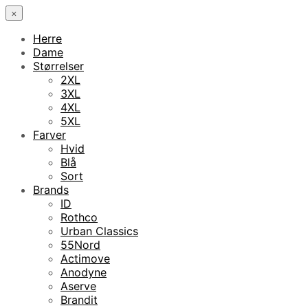
×
Herre
Dame
Størrelser
2XL
3XL
4XL
5XL
Farver
Hvid
Blå
Sort
Brands
ID
Rothco
Urban Classics
55Nord
Actimove
Anodyne
Aserve
Brandit