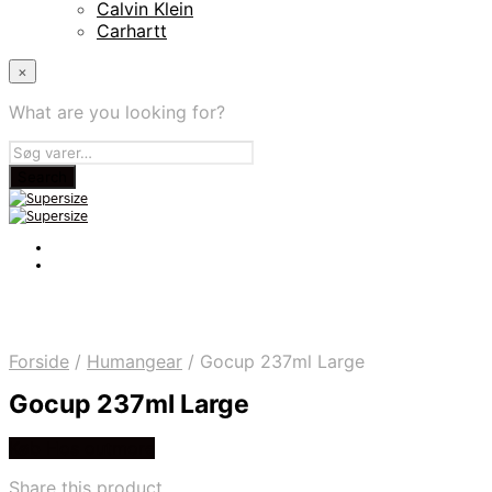
Calvin Klein
Carhartt
×
What are you looking for?
Forside
/
Humangear
/
Gocup 237ml Large
Gocup 237ml Large
Køb Hos outmore
Share this product