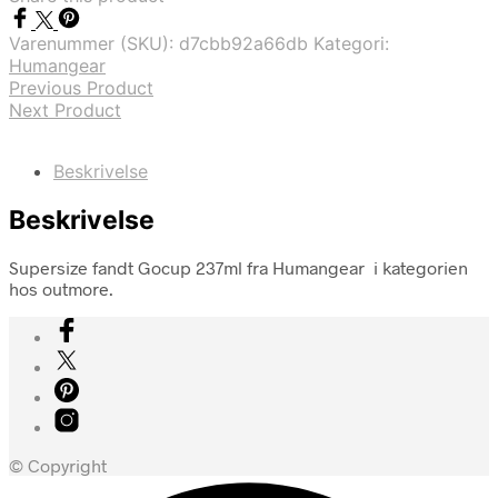
Varenummer (SKU):
d7cbb92a66db
Kategori:
Humangear
Previous Product
Next Product
Beskrivelse
Beskrivelse
Supersize fandt Gocup 237ml fra Humangear i kategorien
hos outmore.
© Copyright