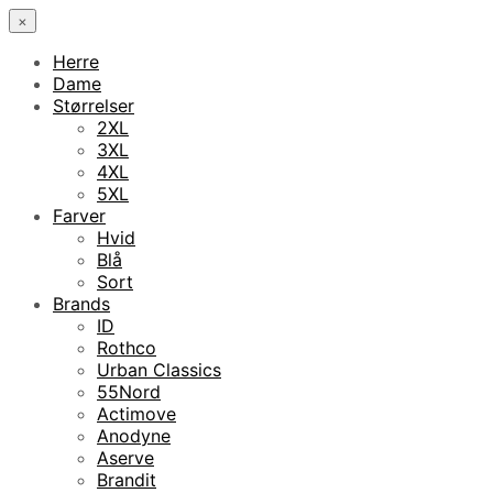
×
Herre
Dame
Størrelser
2XL
3XL
4XL
5XL
Farver
Hvid
Blå
Sort
Brands
ID
Rothco
Urban Classics
55Nord
Actimove
Anodyne
Aserve
Brandit