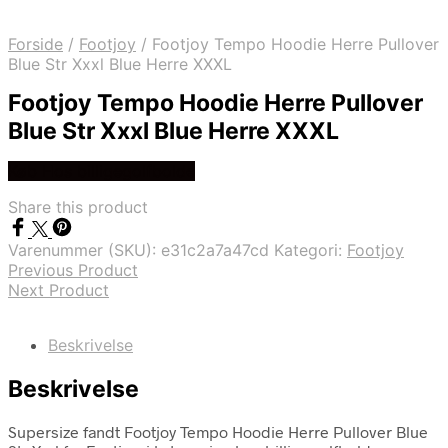
Forside
/
Footjoy
/
Footjoy Tempo Hoodie Herre Pullover
Blue Str Xxxl Blue Herre XXXL
Footjoy Tempo Hoodie Herre Pullover
Blue Str Xxxl Blue Herre XXXL
Køb Hos billigegolfbolde
Share this product
Varenummer (SKU):
e31c2a7a47cd
Kategori:
Footjoy
Previous Product
Next Product
Beskrivelse
Beskrivelse
Supersize fandt Footjoy Tempo Hoodie Herre Pullover Blue