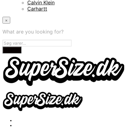
Calvin Klein
Carhartt
×
What are you looking for?