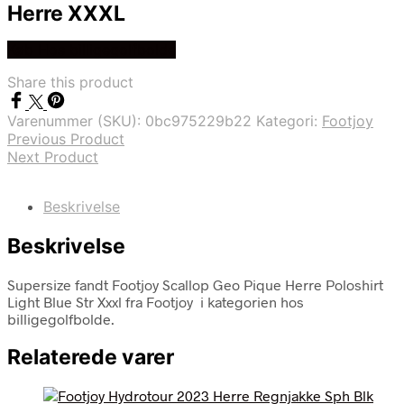
Herre XXXL
Køb Hos billigegolfbolde
Share this product
Varenummer (SKU):
0bc975229b22
Kategori:
Footjoy
Previous Product
Next Product
Beskrivelse
Beskrivelse
Supersize fandt Footjoy Scallop Geo Pique Herre Poloshirt
Light Blue Str Xxxl fra Footjoy i kategorien hos
billigegolfbolde.
Relaterede varer