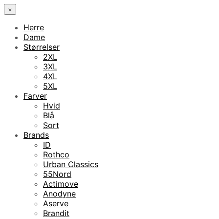
×
Herre
Dame
Størrelser
2XL
3XL
4XL
5XL
Farver
Hvid
Blå
Sort
Brands
ID
Rothco
Urban Classics
55Nord
Actimove
Anodyne
Aserve
Brandit