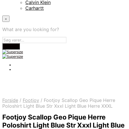
Calvin Klein
Carhartt
×
What are you looking for?
Forside
/
Footjoy
/
Footjoy Scallop Geo Pique Herre
Poloshirt Light Blue Str Xxxl Light Blue Herre XXXL
Footjoy Scallop Geo Pique Herre
Poloshirt Light Blue Str Xxxl Light Blue