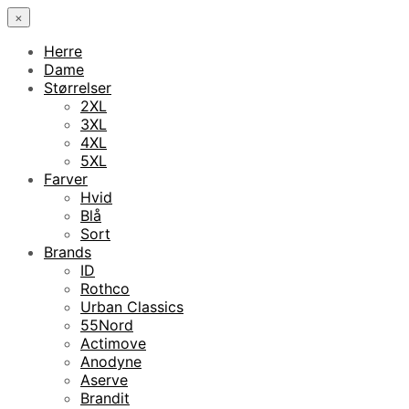
×
Herre
Dame
Størrelser
2XL
3XL
4XL
5XL
Farver
Hvid
Blå
Sort
Brands
ID
Rothco
Urban Classics
55Nord
Actimove
Anodyne
Aserve
Brandit