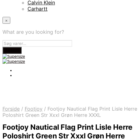
Calvin Klein
Carhartt
×
What are you looking for?
Forside
/
Footjoy
/
Footjoy Nautical Flag Print Lisle Herre
Poloshirt Green Str Xxxl Grøn Herre XXXL
Footjoy Nautical Flag Print Lisle Herre
Poloshirt Green Str Xxxl Grøn Herre