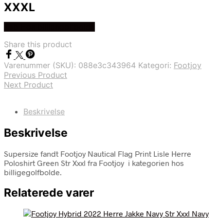
XXXL
Køb Hos billigegolfbolde
Share this product
Varenummer (SKU):
088e3c343964
Kategori:
Footjoy
Previous Product
Next Product
Beskrivelse
Beskrivelse
Supersize fandt Footjoy Nautical Flag Print Lisle Herre
Poloshirt Green Str Xxxl fra Footjoy i kategorien hos
billigegolfbolde.
Relaterede varer