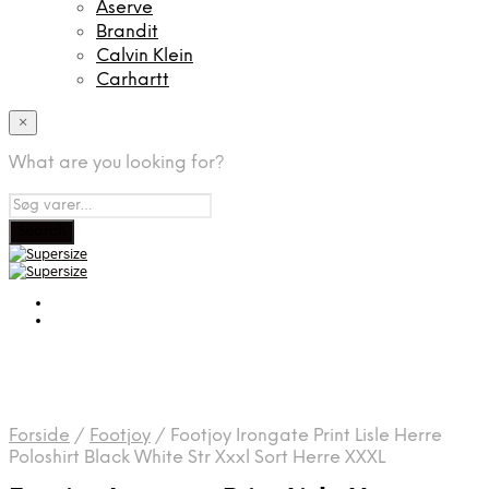
Aserve
Brandit
Calvin Klein
Carhartt
×
What are you looking for?
Forside
/
Footjoy
/
Footjoy Irongate Print Lisle Herre
Poloshirt Black White Str Xxxl Sort Herre XXXL