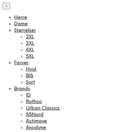
×
Herre
Dame
Størrelser
2XL
3XL
4XL
5XL
Farver
Hvid
Blå
Sort
Brands
ID
Rothco
Urban Classics
55Nord
Actimove
Anodyne