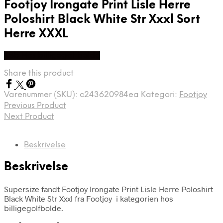
Footjoy Irongate Print Lisle Herre
Poloshirt Black White Str Xxxl Sort
Herre XXXL
Køb Hos billigegolfbolde
Share this product
Varenummer (SKU):
c243620984ea
Kategori:
Footjoy
Previous Product
Next Product
Beskrivelse
Beskrivelse
Supersize fandt Footjoy Irongate Print Lisle Herre Poloshirt
Black White Str Xxxl fra Footjoy i kategorien hos
billigegolfbolde.