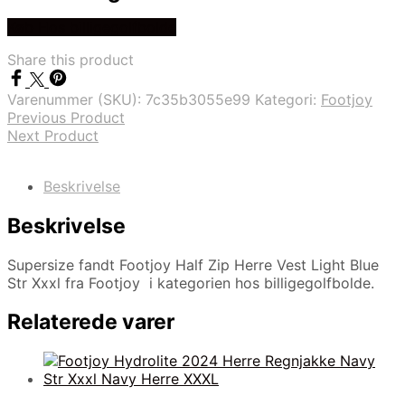
Køb Hos billigegolfbolde
Share this product
Varenummer (SKU):
7c35b3055e99
Kategori:
Footjoy
Previous Product
Next Product
Beskrivelse
Beskrivelse
Supersize fandt Footjoy Half Zip Herre Vest Light Blue
Str Xxxl fra Footjoy i kategorien hos billigegolfbolde.
Relaterede varer