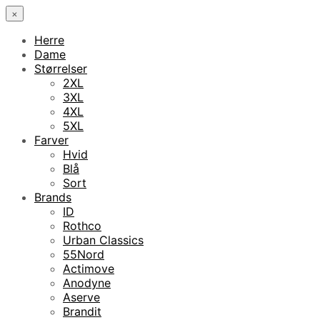
×
Herre
Dame
Størrelser
2XL
3XL
4XL
5XL
Farver
Hvid
Blå
Sort
Brands
ID
Rothco
Urban Classics
55Nord
Actimove
Anodyne
Aserve
Brandit