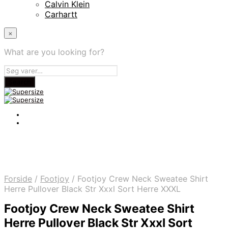
Calvin Klein
Carhartt
×
What are you looking for?
Forside
/
Footjoy
/
Footjoy Crew Neck Sweatee Shirt
Herre Pullover Black Str Xxxl Sort Herre XXXL
Footjoy Crew Neck Sweatee Shirt
Herre Pullover Black Str Xxxl Sort