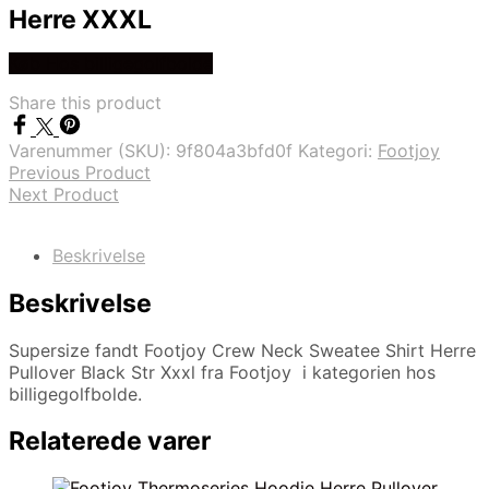
Herre XXXL
Køb Hos billigegolfbolde
Share this product
Varenummer (SKU):
9f804a3bfd0f
Kategori:
Footjoy
Previous Product
Next Product
Beskrivelse
Beskrivelse
Supersize fandt Footjoy Crew Neck Sweatee Shirt Herre
Pullover Black Str Xxxl fra Footjoy i kategorien hos
billigegolfbolde.
Relaterede varer