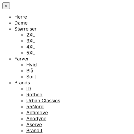
×
Herre
Dame
Størrelser
2XL
3XL
4XL
5XL
Farver
Hvid
Blå
Sort
Brands
ID
Rothco
Urban Classics
55Nord
Actimove
Anodyne
Aserve
Brandit