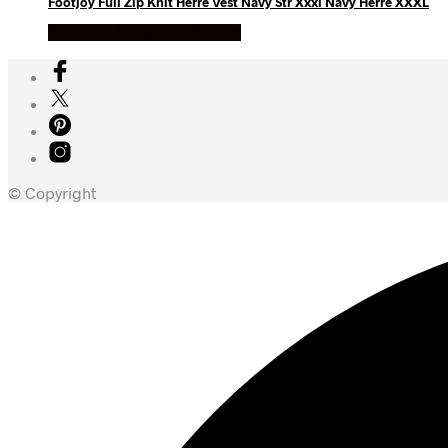
Footjoy Full Zip Knit Herre Vest Navy Str Xxxl Navy Herre XXXL
Køb Hos billigegolfbolde
© Copyright