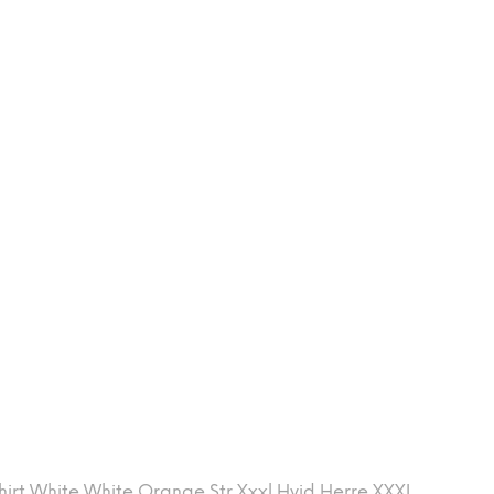
shirt White White Orange Str Xxxl Hvid Herre XXXL