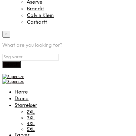
Aserve
Brandit
Calvin Klein
Carhartt
×
What are you looking for?
Herre
Dame
Størrelser
2XL
3XL
4XL
5XL
Farver