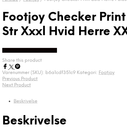
Footjoy Checker Print
Str Xxxl Hvid Herre X
Køb Hos billigegolfbolde
Share this product
Varenummer (SKU):
b6a1cdf351c9
Kategori:
Footjoy
Previous Product
Next Product
Beskrivelse
Beskrivelse