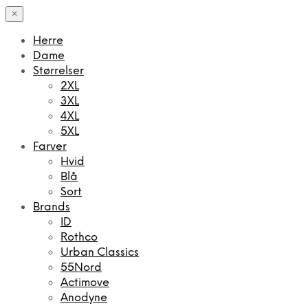
×
Herre
Dame
Størrelser
2XL
3XL
4XL
5XL
Farver
Hvid
Blå
Sort
Brands
ID
Rothco
Urban Classics
55Nord
Actimove
Anodyne