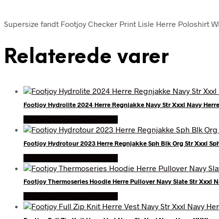
Supersize fandt Footjoy Checker Print Lisle Herre Poloshirt Wh
Relaterede varer
Footjoy Hydrolite 2024 Herre Regnjakke Navy Str Xxxl Navy Herr
Køb Hos billigegolfbolde
Footjoy Hydrotour 2023 Herre Regnjakke Sph Blk Org Str Xxxl S
Køb Hos billigegolfbolde
Footjoy Thermoseries Hoodie Herre Pullover Navy Slate Str Xxxl 
Køb Hos billigegolfbolde