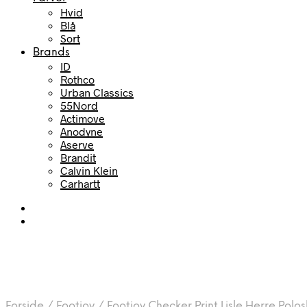
Hvid
Blå
Sort
Brands
ID
Rothco
Urban Classics
55Nord
Actimove
Anodyne
Aserve
Brandit
Calvin Klein
Carhartt
Forside
/
Footjoy
/
Footjoy Checker Print Lisle Herre Polo