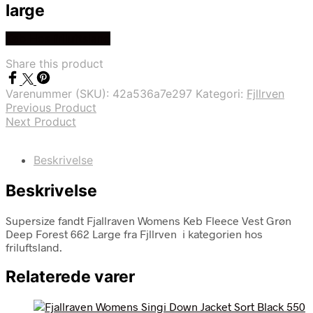
large
Køb Hos friluftsland
Share this product
Varenummer (SKU):
42a536a7e297
Kategori:
Fjllrven
Previous Product
Next Product
Beskrivelse
Beskrivelse
Supersize fandt Fjallraven Womens Keb Fleece Vest Grøn
Deep Forest 662 Large fra Fjllrven i kategorien hos
friluftsland.
Relaterede varer