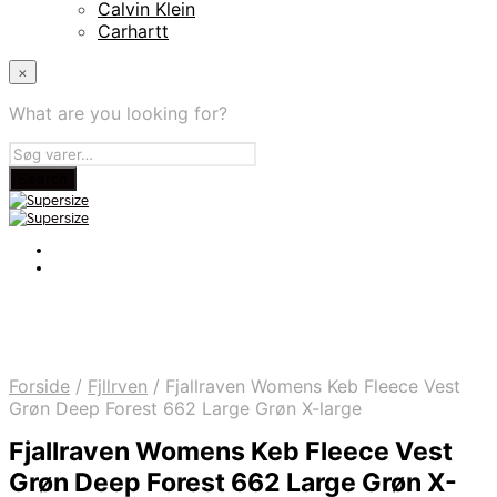
Calvin Klein
Carhartt
×
What are you looking for?
Forside
/
Fjllrven
/
Fjallraven Womens Keb Fleece Vest
Grøn Deep Forest 662 Large Grøn X-large
Fjallraven Womens Keb Fleece Vest
Grøn Deep Forest 662 Large Grøn X-