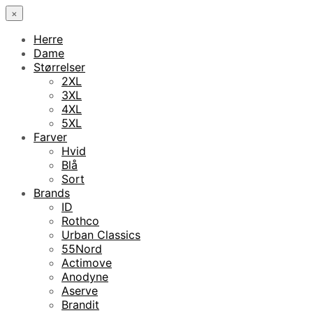
×
Herre
Dame
Størrelser
2XL
3XL
4XL
5XL
Farver
Hvid
Blå
Sort
Brands
ID
Rothco
Urban Classics
55Nord
Actimove
Anodyne
Aserve
Brandit