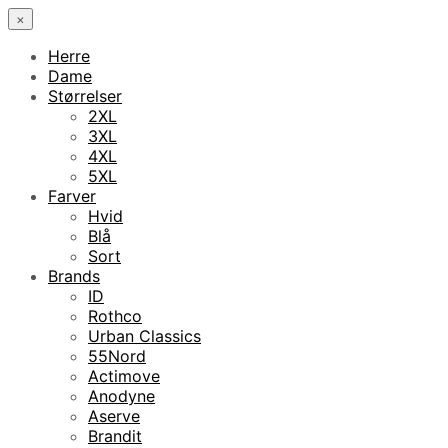
×
Herre
Dame
Størrelser
2XL
3XL
4XL
5XL
Farver
Hvid
Blå
Sort
Brands
ID
Rothco
Urban Classics
55Nord
Actimove
Anodyne
Aserve
Brandit