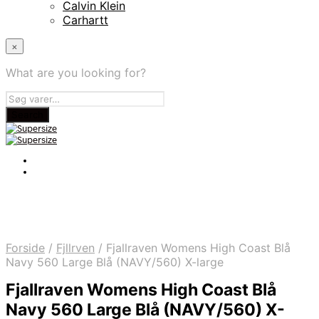
Calvin Klein
Carhartt
×
What are you looking for?
Forside
/
Fjllrven
/
Fjallraven Womens High Coast Blå
Navy 560 Large Blå (NAVY/560) X-large
Fjallraven Womens High Coast Blå
Navy 560 Large Blå (NAVY/560) X-