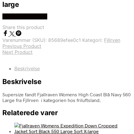
large
Køb Hos friluftsland
Share this product
Varenummer (SKU):
85689efee0c1
Kategori:
Fjllrven
Previous Product
Next Product
Beskrivelse
Beskrivelse
Supersize fandt Fjallraven Womens High Coast Blå Navy 560
Large fra Fjllrven i kategorien hos friluftsland.
Relaterede varer