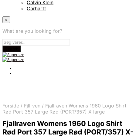
Calvin Klein
Carhartt
×
What are you looking for?
Forside
/
Fjllrven
/
Fjallraven Womens 1960 Logo Shirt
Rød Port 357 Large Rød (PORT/357) X-large
Fjallraven Womens 1960 Logo Shirt
Rød Port 357 Large Rød (PORT/357) X-