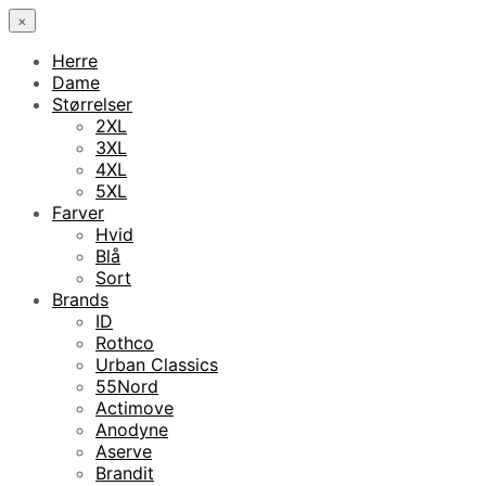
×
Herre
Dame
Størrelser
2XL
3XL
4XL
5XL
Farver
Hvid
Blå
Sort
Brands
ID
Rothco
Urban Classics
55Nord
Actimove
Anodyne
Aserve
Brandit