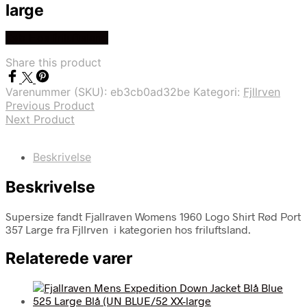
large
Køb Hos friluftsland
Share this product
Varenummer (SKU):
eb3cb0ad32be
Kategori:
Fjllrven
Previous Product
Next Product
Beskrivelse
Beskrivelse
Supersize fandt Fjallraven Womens 1960 Logo Shirt Rød Port
357 Large fra Fjllrven i kategorien hos friluftsland.
Relaterede varer