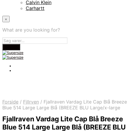
Calvin Klein
Carhartt
×
What are you looking for?
Forside
/
Fjllrven
/
Fjallraven Vardag Lite Cap Blå Breeze
Blue 514 Large Large Blå (BREEZE BLU Large/x-large
Fjallraven Vardag Lite Cap Blå Breeze
Blue 514 Large Large Blå (BREEZE BLU