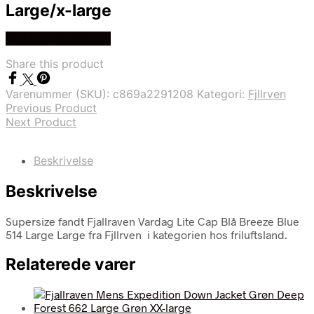
Large/x-large
Køb Hos friluftsland
Share this product
Varenummer (SKU):
c869a2291208
Kategori:
Fjllrven
Previous Product
Next Product
Beskrivelse
Beskrivelse
Supersize fandt Fjallraven Vardag Lite Cap Blå Breeze Blue
514 Large Large fra Fjllrven i kategorien hos friluftsland.
Relaterede varer