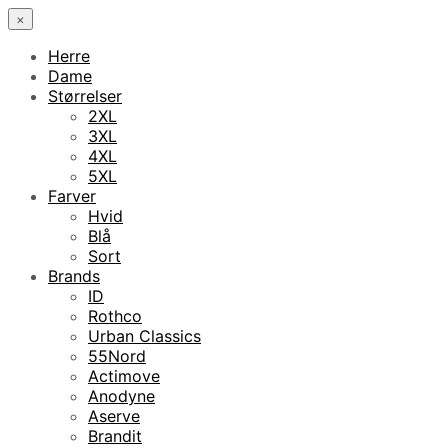
×
Herre
Dame
Størrelser
2XL
3XL
4XL
5XL
Farver
Hvid
Blå
Sort
Brands
ID
Rothco
Urban Classics
55Nord
Actimove
Anodyne
Aserve
Brandit