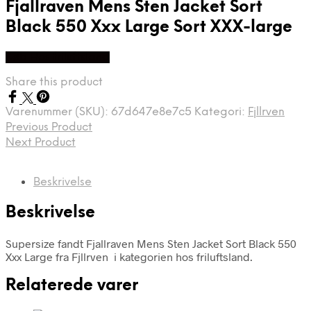
Fjallraven Mens Sten Jacket Sort
Black 550 Xxx Large Sort XXX-large
Køb Hos friluftsland
Share this product
Varenummer (SKU):
67d647e8e7c5
Kategori:
Fjllrven
Previous Product
Next Product
Beskrivelse
Beskrivelse
Supersize fandt Fjallraven Mens Sten Jacket Sort Black 550
Xxx Large fra Fjllrven i kategorien hos friluftsland.
Relaterede varer