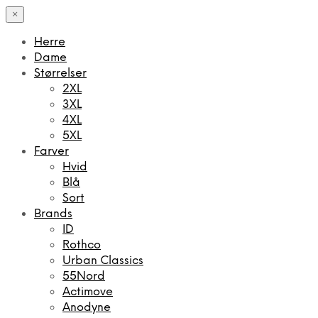
×
Herre
Dame
Størrelser
2XL
3XL
4XL
5XL
Farver
Hvid
Blå
Sort
Brands
ID
Rothco
Urban Classics
55Nord
Actimove
Anodyne