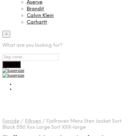
Aserve
Brandit
Calvin Klein
Carhartt
×
What are you looking for?
Forside
/
Fjllrven
/
Fjallraven Mens Sten Jacket Sort
Black 550 Xxx Large Sort XXX-large