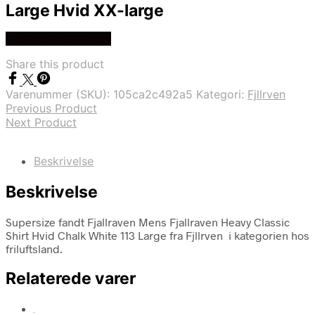
Large Hvid XX-large
Køb Hos friluftsland
Share this product
Varenummer (SKU):
105ca2c492a5
Kategori:
Fjllrven
Previous Product
Next Product
Beskrivelse
Beskrivelse
Supersize fandt Fjallraven Mens Fjallraven Heavy Classic
Shirt Hvid Chalk White 113 Large fra Fjllrven i kategorien hos
friluftsland.
Relaterede varer