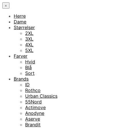
×
Herre
Dame
Størrelser
2XL
3XL
4XL
5XL
Farver
Hvid
Blå
Sort
Brands
ID
Rothco
Urban Classics
55Nord
Actimove
Anodyne
Aserve
Brandit