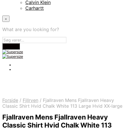
Calvin Klein
Carhartt
×
What are you looking for?
Forside
/
Fjllrven
/
Fjallraven Mens Fjallraven Heavy
Classic Shirt Hvid Chalk White 113 Large Hvid XX-large
Fjallraven Mens Fjallraven Heavy
Classic Shirt Hvid Chalk White 113