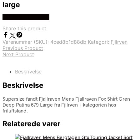
large
Køb Hos friluftsland
Share this product
Varenummer (SKU):
4ced8b1d88db
Kategori:
Fjllrven
Previous Product
Next Product
Beskrivelse
Beskrivelse
Supersize fandt Fjallraven Mens Fjallraven Fox Shirt Grøn
Deep Patina 679 Large fra Fjllrven i kategorien hos
friluftsland.
Relaterede varer