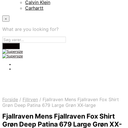
Calvin Klein
Carhartt
×
What are you looking for?
Forside
/
Fjllrven
/
Fjallraven Mens Fjallraven Fox Shirt
Grøn Deep Patina 679 Large Grøn XX-large
Fjallraven Mens Fjallraven Fox Shirt
Grøn Deep Patina 679 Large Grøn XX-