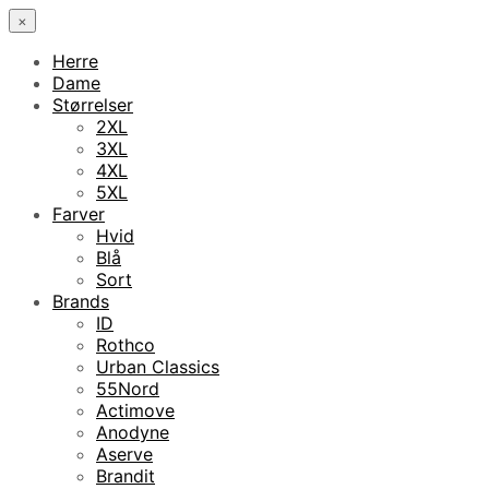
×
Herre
Dame
Størrelser
2XL
3XL
4XL
5XL
Farver
Hvid
Blå
Sort
Brands
ID
Rothco
Urban Classics
55Nord
Actimove
Anodyne
Aserve
Brandit