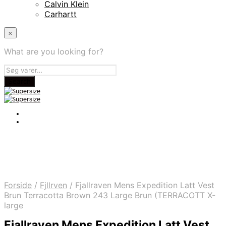
Calvin Klein
Carhartt
×
What are you looking for?
Forside
/
Fjllrven
/
Fjallraven Mens Expedition Latt Vest
Brun Terracotta Brown 243 Large Brun (TERRACOTT X-
large
Fjallraven Mens Expedition Latt Vest