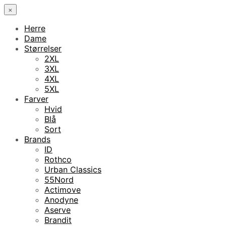
×
Herre
Dame
Størrelser
2XL
3XL
4XL
5XL
Farver
Hvid
Blå
Sort
Brands
ID
Rothco
Urban Classics
55Nord
Actimove
Anodyne
Aserve
Brandit