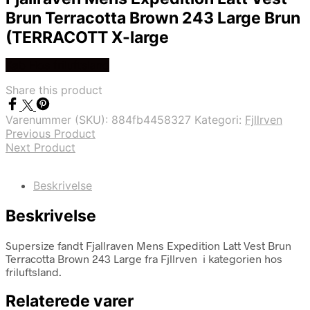
Brun Terracotta Brown 243 Large Brun
(TERRACOTT X-large
Køb Hos friluftsland
Share this product
Varenummer (SKU):
884fb4458327
Kategori:
Fjllrven
Previous Product
Next Product
Beskrivelse
Beskrivelse
Supersize fandt Fjallraven Mens Expedition Latt Vest Brun
Terracotta Brown 243 Large fra Fjllrven i kategorien hos
friluftsland.
Relaterede varer