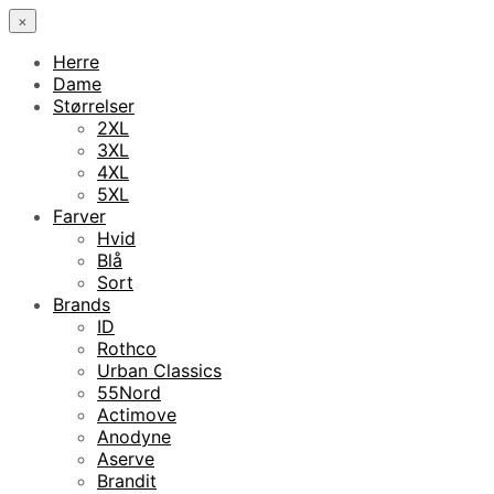
×
Herre
Dame
Størrelser
2XL
3XL
4XL
5XL
Farver
Hvid
Blå
Sort
Brands
ID
Rothco
Urban Classics
55Nord
Actimove
Anodyne
Aserve
Brandit