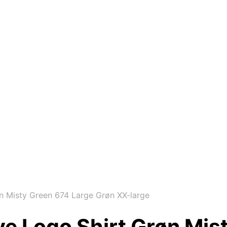
n Misty Green 674 Large Grøn XX-large
ve Logo Shirt Grøn Mis