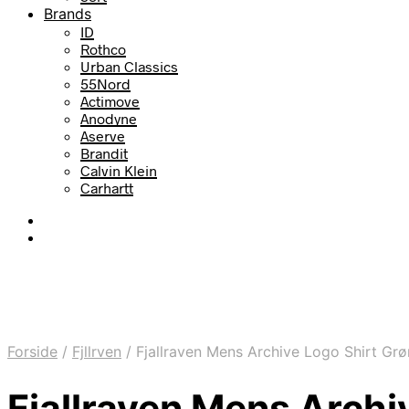
Brands
ID
Rothco
Urban Classics
55Nord
Actimove
Anodyne
Aserve
Brandit
Calvin Klein
Carhartt
Forside
/
Fjllrven
/
Fjallraven Mens Archive Logo Shirt Grø
Fjallraven Mens Archi