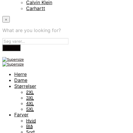
Calvin Klein
Carhartt
×
What are you looking for?
Herre
Dame
Størrelser
2XL
3XL
4XL
5XL
Farver
Hvid
Blå
Sort