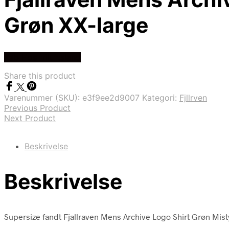
Grøn XX-large
Køb Hos friluftsland
Share this product
Varenummer (SKU):
e3f9ee2d9007
Kategori:
Fjllrven
Previous Product
Next Product
Beskrivelse
Beskrivelse
Supersize fandt Fjallraven Mens Archive Logo Shirt Grøn Misty 