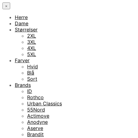
×
Herre
Dame
Størrelser
2XL
3XL
4XL
5XL
Farver
Hvid
Blå
Sort
Brands
ID
Rothco
Urban Classics
55Nord
Actimove
Anodyne
Aserve
Brandit