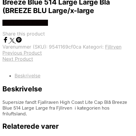
Breeze Blue 514 Large Large Blå
(BREEZE BLU Large/x-large
Køb Hos friluftsland
Share this product
Varenummer (SKU):
9541169cf0ca
Kategori:
Fjllrven
Previous Product
Next Product
Beskrivelse
Beskrivelse
Supersize fandt Fjallraven High Coast Lite Cap Blå Breeze
Blue 514 Large Large fra Fjllrven i kategorien hos
friluftsland.
Relaterede varer