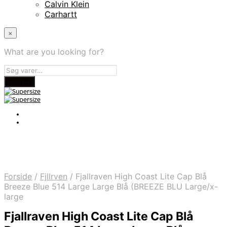
Calvin Klein
Carhartt
×
What are you looking for?
Forside
/
Fjllrven
/
Fjallraven High Coast Lite Cap Blå
Breeze Blue 514 Large Large Blå (BREEZE BLU Large/x-
large
Fjallraven High Coast Lite Cap Blå