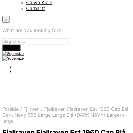
Calvin Klein
Carhartt
×
What are you looking for?
Forside
/
Fjllrven
/
Fjallraven Fjallraven Est 1960 Cap Blå
Dark Navy 555 Large Large Blå (DARK NAVY/ Large/x-
large
Fjallraven Fjallraven Est 1960 Cap Blå