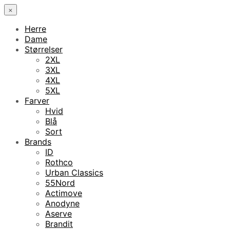
×
Herre
Dame
Størrelser
2XL
3XL
4XL
5XL
Farver
Hvid
Blå
Sort
Brands
ID
Rothco
Urban Classics
55Nord
Actimove
Anodyne
Aserve
Brandit