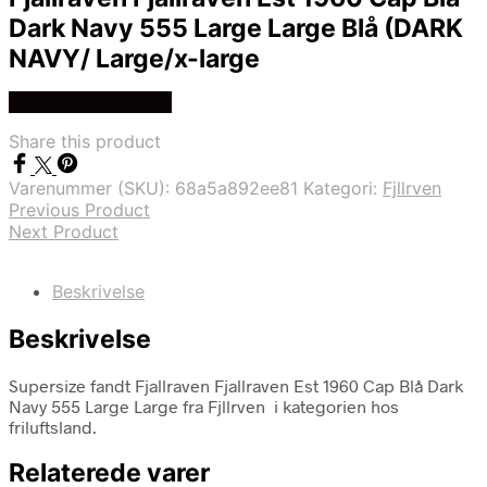
Dark Navy 555 Large Large Blå (DARK
NAVY/ Large/x-large
Køb Hos friluftsland
Share this product
Varenummer (SKU):
68a5a892ee81
Kategori:
Fjllrven
Previous Product
Next Product
Beskrivelse
Beskrivelse
Supersize fandt Fjallraven Fjallraven Est 1960 Cap Blå Dark
Navy 555 Large Large fra Fjllrven i kategorien hos
friluftsland.
Relaterede varer