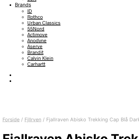
Brands
ID
Rothco
Urban Classics
55Nord
Actimove
Anodyne
Aserve
Brandit
Calvin Klein
Carhartt
Forside
/
Fjllrven
/
Fjallraven Abisko Trekking Cap Blå Da
Fjallraven Abisko Tre