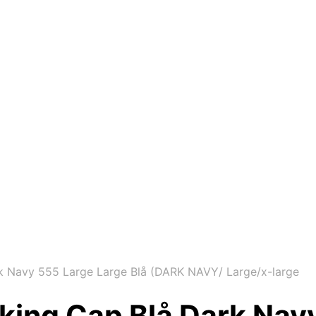
rk Navy 555 Large Large Blå (DARK NAVY/ Large/x-large
kking Cap Blå Dark Nav