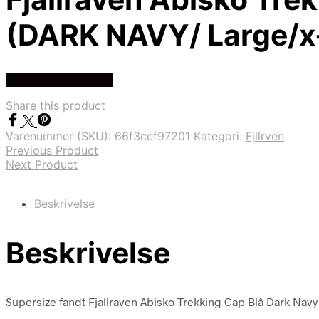
(DARK NAVY/ Large/x
Køb Hos friluftsland
Share this product
Varenummer (SKU):
66f3cef97201
Kategori:
Fjllrven
Previous Product
Next Product
Beskrivelse
Beskrivelse
Supersize fandt Fjallraven Abisko Trekking Cap Blå Dark Navy 5