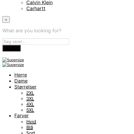
Calvin Klein
Carhartt
×
What are you looking for?
Herre
Dame
Størrelser
2XL
3XL
4XL
5XL
Farver
Hvid
Blå
Sort