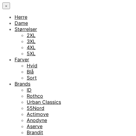
×
Herre
Dame
Størrelser
2XL
3XL
4XL
5XL
Farver
Hvid
Blå
Sort
Brands
ID
Rothco
Urban Classics
55Nord
Actimove
Anodyne
Aserve
Brandit