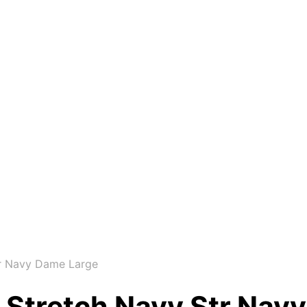
tr Navy Dame Large
 Stretch Navy Str Nav