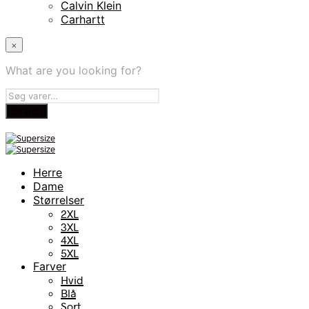
Calvin Klein
Carhartt
×
What are you looking for?
Herre
Dame
Størrelser
2XL
3XL
4XL
5XL
Farver
Hvid
Blå
Sort