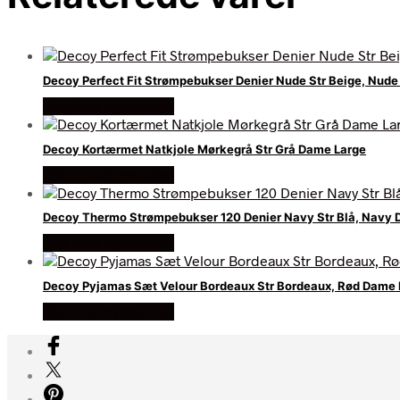
Decoy Perfect Fit Strømpebukser Denier Nude Str Beige, Nud
Køb Hos nyesokker
Decoy Kortærmet Natkjole Mørkegrå Str Grå Dame Large
Køb Hos nyesokker
Decoy Thermo Strømpebukser 120 Denier Navy Str Blå, Navy 
Køb Hos nyesokker
Decoy Pyjamas Sæt Velour Bordeaux Str Bordeaux, Rød Dame 
Køb Hos nyesokker