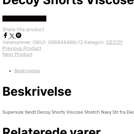
Køb Hos nyesokker
Share this product
Varenummer (SKU):
098944486c13
Kategori:
DECOY
Previous Product
Next Product
Beskrivelse
Beskrivelse
Supersize fandt Decoy Shorts Viscose Stretch Navy Str fra De
Relaterede varer