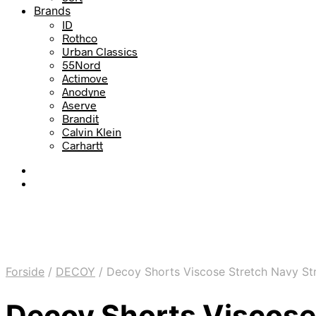
Brands
ID
Rothco
Urban Classics
55Nord
Actimove
Anodyne
Aserve
Brandit
Calvin Klein
Carhartt
Forside
/
DECOY
/
Decoy Shorts Viscose Stretch Navy S
Decoy Shorts Viscose