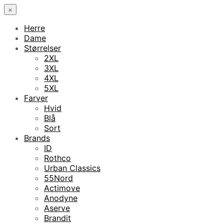
×
Herre
Dame
Størrelser
2XL
3XL
4XL
5XL
Farver
Hvid
Blå
Sort
Brands
ID
Rothco
Urban Classics
55Nord
Actimove
Anodyne
Aserve
Brandit