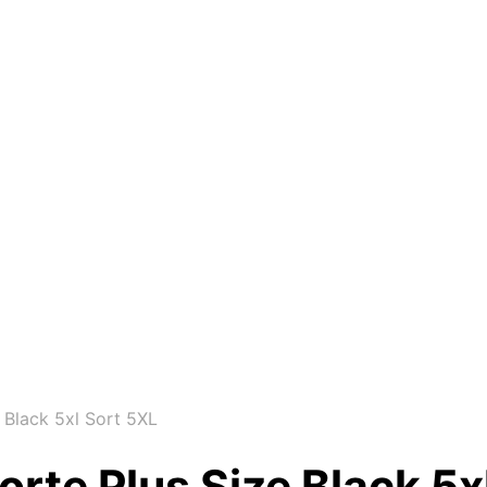
 Black 5xl Sort 5XL
rte Plus Size Black 5x