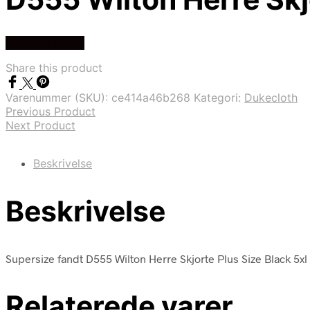
Køb Hos dansk
Share this product
Varenummer (SKU):
ce414a46b268
Kategori:
Dukecloth
Previous Product
Next Product
Beskrivelse
Beskrivelse
Supersize fandt D555 Wilton Herre Skjorte Plus Size Black 5xl
Relaterede varer