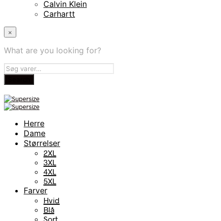
Calvin Klein
Carhartt
×
What are you looking for?
Herre
Dame
Størrelser
2XL
3XL
4XL
5XL
Farver
Hvid
Blå
Sort