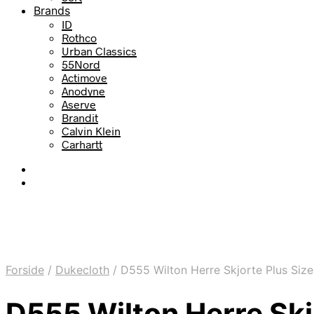
Brands
ID
Rothco
Urban Classics
55Nord
Actimove
Anodyne
Aserve
Brandit
Calvin Klein
Carhartt
Forside
/
Dukecloth
/
D555 Wilton Herre Skjorte Plus Size
D555 Wilton Herre Skjo