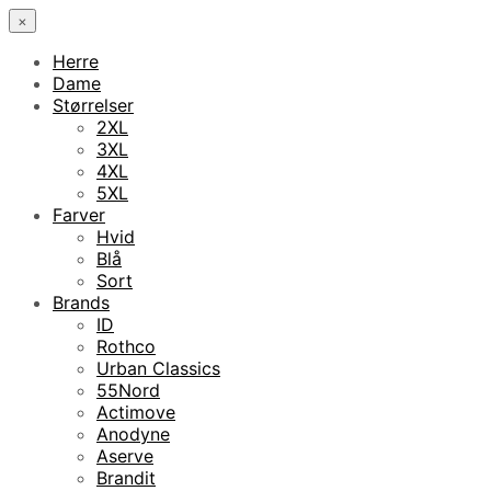
×
Herre
Dame
Størrelser
2XL
3XL
4XL
5XL
Farver
Hvid
Blå
Sort
Brands
ID
Rothco
Urban Classics
55Nord
Actimove
Anodyne
Aserve
Brandit