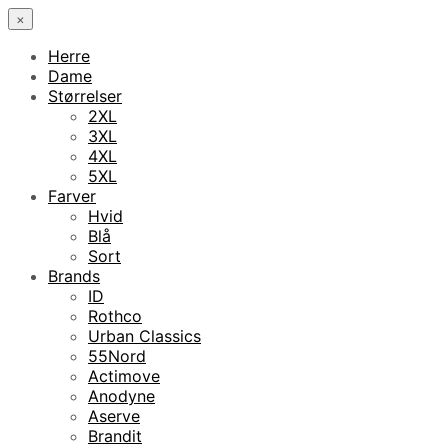
×
Herre
Dame
Størrelser
2XL
3XL
4XL
5XL
Farver
Hvid
Blå
Sort
Brands
ID
Rothco
Urban Classics
55Nord
Actimove
Anodyne
Aserve
Brandit