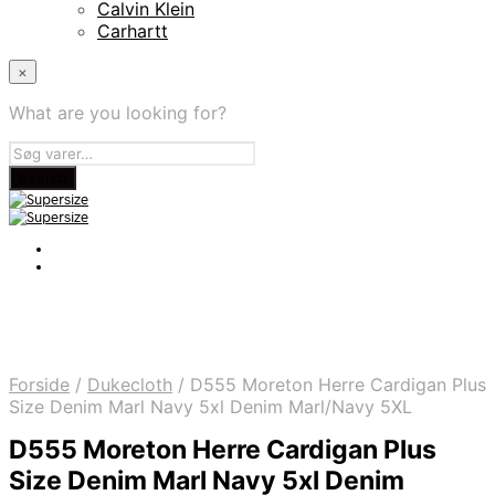
Calvin Klein
Carhartt
×
What are you looking for?
Forside
/
Dukecloth
/
D555 Moreton Herre Cardigan Plus
Size Denim Marl Navy 5xl Denim Marl/Navy 5XL
D555 Moreton Herre Cardigan Plus
Size Denim Marl Navy 5xl Denim