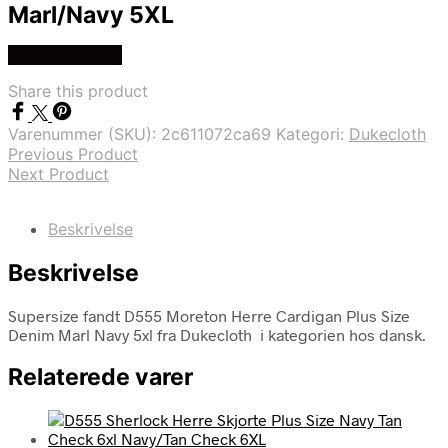
Marl/Navy 5XL
Køb Hos dansk
Share this product
Varenummer (SKU):
2c611072ca69
Kategori:
Dukecloth
Previous Product
Next Product
Beskrivelse
Beskrivelse
Supersize fandt D555 Moreton Herre Cardigan Plus Size
Denim Marl Navy 5xl fra Dukecloth i kategorien hos dansk.
Relaterede varer