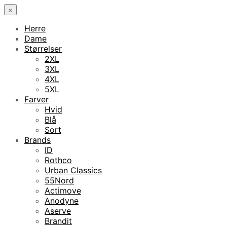
×
Herre
Dame
Størrelser
2XL
3XL
4XL
5XL
Farver
Hvid
Blå
Sort
Brands
ID
Rothco
Urban Classics
55Nord
Actimove
Anodyne
Aserve
Brandit