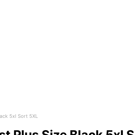
lack 5xl Sort 5XL
t Plus Size Black 5xl 