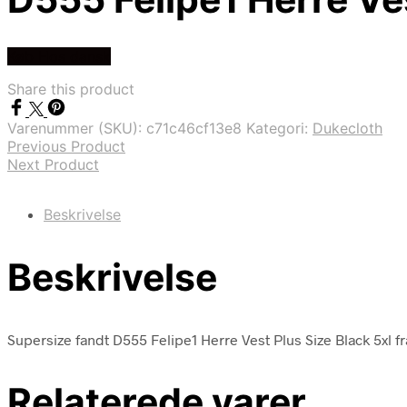
Køb Hos dansk
Share this product
Varenummer (SKU):
c71c46cf13e8
Kategori:
Dukecloth
Previous Product
Next Product
Beskrivelse
Beskrivelse
Supersize fandt D555 Felipe1 Herre Vest Plus Size Black 5xl f
Relaterede varer