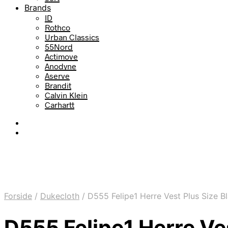
Brands
ID
Rothco
Urban Classics
55Nord
Actimove
Anodyne
Aserve
Brandit
Calvin Klein
Carhartt
Forside
/
Dukecloth
/
D555 Felipe1 Herre Vest Plus Size B
D555 Felipe1 Herre Ves