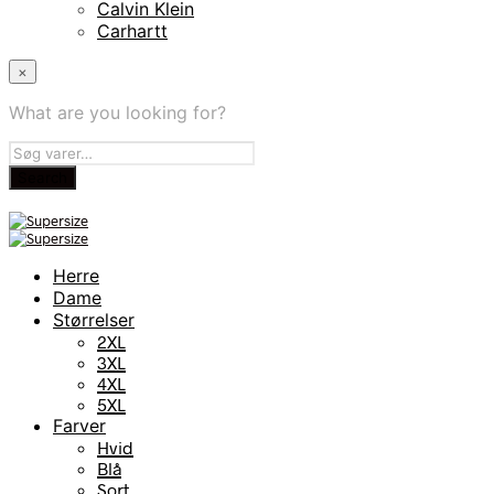
Calvin Klein
Carhartt
×
What are you looking for?
Herre
Dame
Størrelser
2XL
3XL
4XL
5XL
Farver
Hvid
Blå
Sort