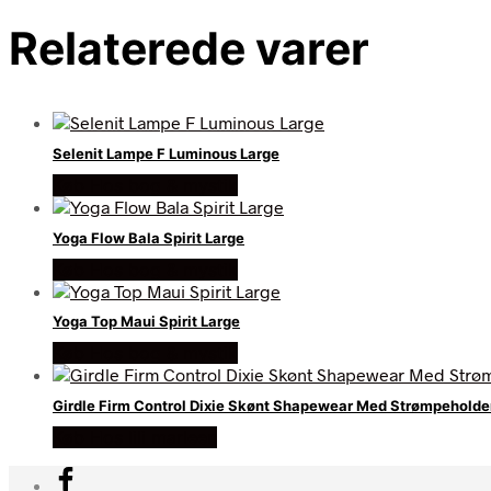
Relaterede varer
Selenit Lampe F Luminous Large
Køb Hos bog & mystik
Yoga Flow Bala Spirit Large
Køb Hos bog & mystik
Yoga Top Maui Spirit Large
Køb Hos bog & mystik
Girdle Firm Control Dixie Skønt Shapewear Med Strømpeholder 
Køb Hos lili marleen