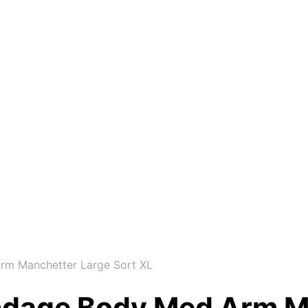
Arm Manchetter Large Sort XL
Bondage Body Med Arm M