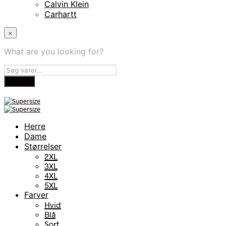
Calvin Klein
Carhartt
×
What are you looking for?
Herre
Dame
Størrelser
2XL
3XL
4XL
5XL
Farver
Hvid
Blå
Sort