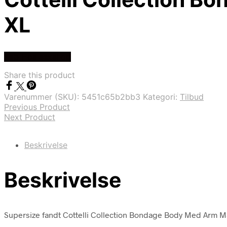
XL
Køb Hos sexshop
Share this product
Varenummer (SKU):
5451c65b2bb3
Kategori:
Tilbud
Previous Product
Next Product
Beskrivelse
Beskrivelse
Supersize fandt Cottelli Collection Bondage Body Med Arm M