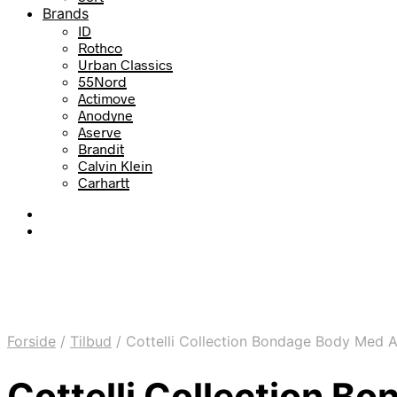
Brands
ID
Rothco
Urban Classics
55Nord
Actimove
Anodyne
Aserve
Brandit
Calvin Klein
Carhartt
Forside
/
Tilbud
/
Cottelli Collection Bondage Body Med 
Cottelli Collection 