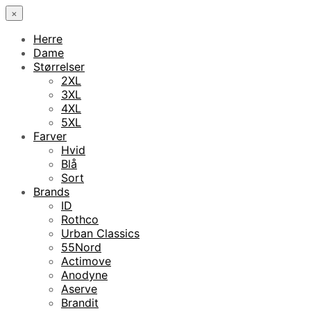
×
Herre
Dame
Størrelser
2XL
3XL
4XL
5XL
Farver
Hvid
Blå
Sort
Brands
ID
Rothco
Urban Classics
55Nord
Actimove
Anodyne
Aserve
Brandit