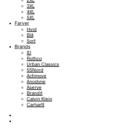
3XL
4XL
5XL
Farver
Hvid
Blå
Sort
Brands
ID
Rothco
Urban Classics
55Nord
Actimove
Anodyne
Aserve
Brandit
Calvin Klein
Carhartt