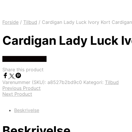
Forside
/
Tilbud
/
Cardigan Lady Luck Ivory Kort Cardigan
Cardigan Lady Luck Iv
Køb Hos lili marleen
Share this product
Varenummer (SKU):
a8527b2bd9c0
Kategori:
Tilbud
Previous Product
Next Product
Beskrivelse
Beskrivelse