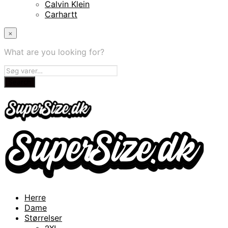
Calvin Klein
Carhartt
×
What are you looking for?
Herre
Dame
Størrelser
2XL