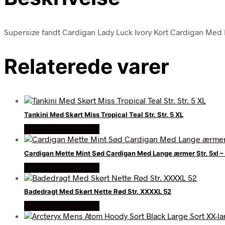
Supersize fandt Cardigan Lady Luck Ivory Kort Cardigan Med Ha
Relaterede varer
Tankini Med Skørt Miss Tropical Teal Str. Str. 5 XL
Køb Hos lili marleen
Cardigan Mette Mint Sød Cardigan Med Lange ærmer Str. 5xl –
Køb Hos lili marleen
Badedragt Med Skørt Nette Rød Str. XXXXL 52
Køb Hos lili marleen