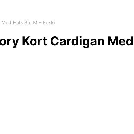
 Med Hals Str. M – Roski
ory Kort Cardigan Med 