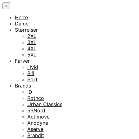
×
Herre
Dame
Størrelser
2XL
3XL
4XL
5XL
Farver
Hvid
Blå
Sort
Brands
ID
Rothco
Urban Classics
55Nord
Actimove
Anodyne
Aserve
Brandit