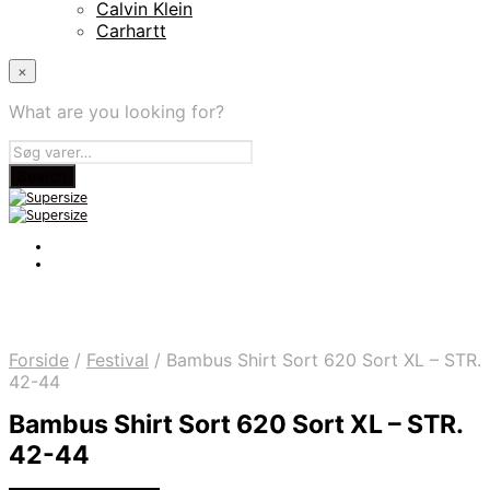
Calvin Klein
Carhartt
×
What are you looking for?
Forside
/
Festival
/
Bambus Shirt Sort 620 Sort XL – STR.
42-44
Bambus Shirt Sort 620 Sort XL – STR.
42-44