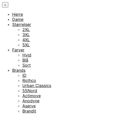
×
Herre
Dame
Størrelser
2XL
3XL
4XL
5XL
Farver
Hvid
Blå
Sort
Brands
ID
Rothco
Urban Classics
55Nord
Actimove
Anodyne
Aserve
Brandit