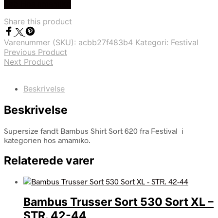
Køb Hos amamiko
Share this product
Varenummer (SKU):
acbb27f483b4
Kategori:
Festival
Previous Product
Next Product
Beskrivelse
Beskrivelse
Supersize fandt Bambus Shirt Sort 620 fra Festival i
kategorien hos amamiko.
Relaterede varer
Bambus Trusser Sort 530 Sort XL –
STR. 42-44