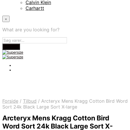
Calvin Klein
Carhartt
×
What are you looking for?
Forside
/
Tilbud
/
Arcteryx Mens Kragg Cotton Bird Word
Sort 24k Black Large Sort X-large
Arcteryx Mens Kragg Cotton Bird
Word Sort 24k Black Large Sort X-