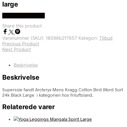
large
Køb Hos friluftsland
Share this product
Varenummer (SKU):
18096b2f7657
Kategori:
Tilbud
Previous Product
Next Product
Beskrivelse
Beskrivelse
Supersize fandt Arcteryx Mens Kragg Cotton Bird Word Sort
24k Black Large i kategorien hos friluftsland.
Relaterede varer