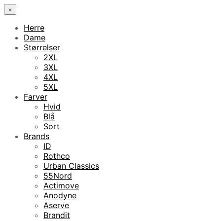
×
Herre
Dame
Størrelser
2XL
3XL
4XL
5XL
Farver
Hvid
Blå
Sort
Brands
ID
Rothco
Urban Classics
55Nord
Actimove
Anodyne
Aserve
Brandit