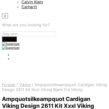
Calvin Klein
Carhartt
×
What are you looking for?
Forside
/
Viking
/
Ampquotsilkeampquot Cardigan Viking
Design 2611 Kit Xxxl Viking Bjørk Fra Viking
Ampquotsilkeampquot Cardigan
Viking Design 2611 Kit Xxxl Viking