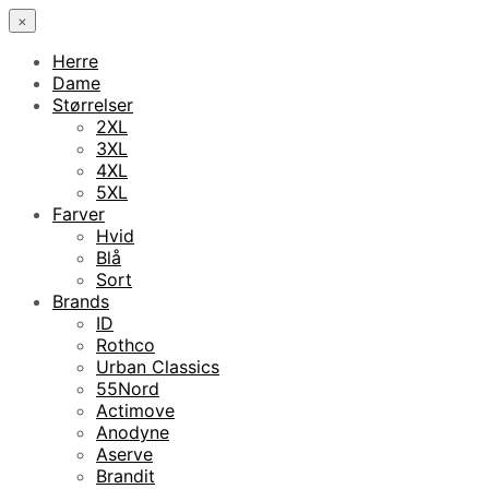
×
Herre
Dame
Størrelser
2XL
3XL
4XL
5XL
Farver
Hvid
Blå
Sort
Brands
ID
Rothco
Urban Classics
55Nord
Actimove
Anodyne
Aserve
Brandit