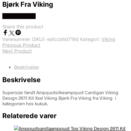
Bjørk Fra Viking
Køb Hos kukuk
Share this product
Varenummer (SKU):
ea1ccb6d718d
Kategori:
Viking
Previous Product
Next Product
Beskrivelse
Beskrivelse
Supersize fandt Ampquotsilkeampquot Cardigan Viking
Design 2611 Kit Xxxl Viking Bjørk Fra Viking fra Viking i
kategorien hos kukuk.
Relaterede varer