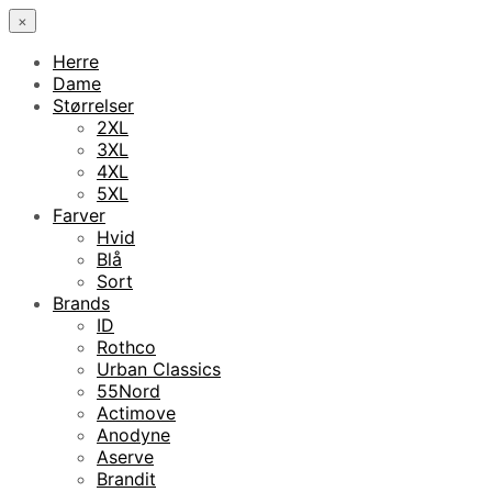
×
Herre
Dame
Størrelser
2XL
3XL
4XL
5XL
Farver
Hvid
Blå
Sort
Brands
ID
Rothco
Urban Classics
55Nord
Actimove
Anodyne
Aserve
Brandit