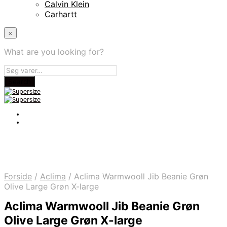
Calvin Klein
Carhartt
×
What are you looking for?
Forside
/
Aclima
/
Aclima Warmwooll Jib Beanie Grøn
Olive Large Grøn X-large
Aclima Warmwooll Jib Beanie Grøn
Olive Large Grøn X-large