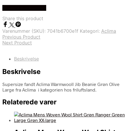
Køb Hos friluftsland
Share this product
Varenummer (SKU):
7041b6700e1f
Kategori:
Aclima
Previous Product
Next Product
Beskrivelse
Beskrivelse
Supersize fandt Aclima Warmwooll Jib Beanie Grøn Olive
Large fra Aclima i kategorien hos friluftsland.
Relaterede varer