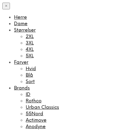
×
Herre
Dame
Størrelser
2XL
3XL
4XL
5XL
Farver
Hvid
Blå
Sort
Brands
ID
Rothco
Urban Classics
55Nord
Actimove
Anodyne