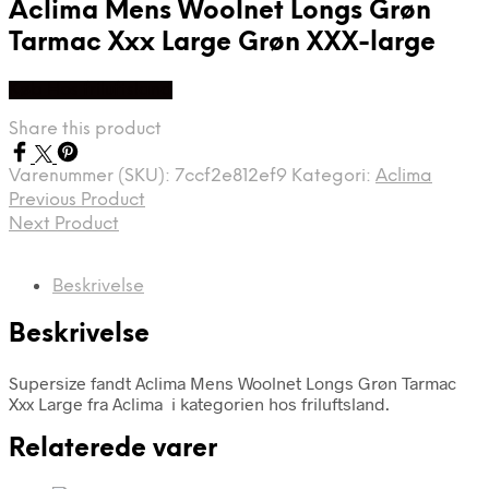
Aclima Mens Woolnet Longs Grøn
Tarmac Xxx Large Grøn XXX-large
Køb Hos friluftsland
Share this product
Varenummer (SKU):
7ccf2e812ef9
Kategori:
Aclima
Previous Product
Next Product
Beskrivelse
Beskrivelse
Supersize fandt Aclima Mens Woolnet Longs Grøn Tarmac
Xxx Large fra Aclima i kategorien hos friluftsland.
Relaterede varer