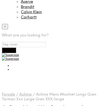
Aserve
Brandit
Calvin Klein
Carhartt
×
What are you looking for?
Forside
/
Aclima
/
Aclima Mens Woolnet Longs Grøn
Tarmac Xxx Large Grøn XXX-large