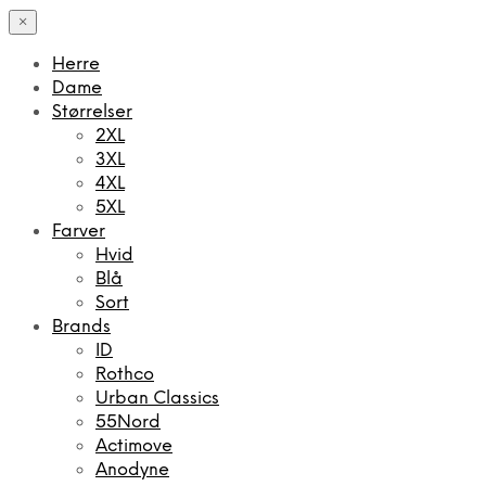
×
Herre
Dame
Størrelser
2XL
3XL
4XL
5XL
Farver
Hvid
Blå
Sort
Brands
ID
Rothco
Urban Classics
55Nord
Actimove
Anodyne