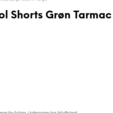
l Shorts Grøn Tarmac
e fra Aclima i kategorien hos friluftsland.