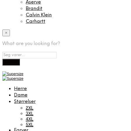
Aserve
Brandit
Calvin Klein
Carhartt
×
What are you looking for?
Herre
Dame
Størrelser
2XL
3XL
4XL
5XL
Farver