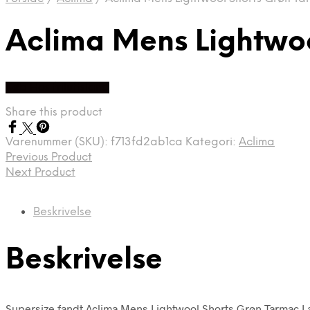
Aclima Mens Lightwoo
Køb Hos friluftsland
Share this product
Varenummer (SKU):
f713fd2ab1ca
Kategori:
Aclima
Previous Product
Next Product
Beskrivelse
Beskrivelse
Supersize fandt Aclima Mens Lightwool Shorts Grøn Tarmac Larg