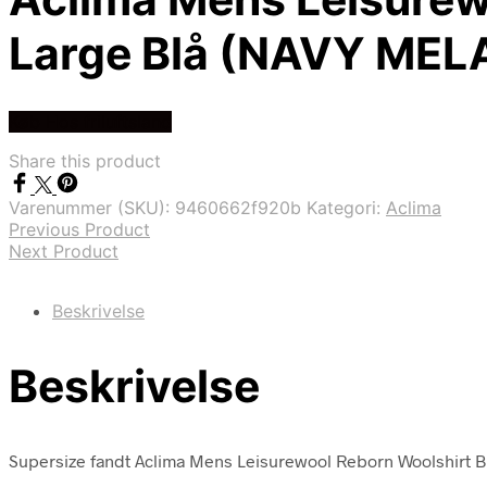
Large Blå (NAVY MEL
Køb Hos friluftsland
Share this product
Varenummer (SKU):
9460662f920b
Kategori:
Aclima
Previous Product
Next Product
Beskrivelse
Beskrivelse
Supersize fandt Aclima Mens Leisurewool Reborn Woolshirt Blå