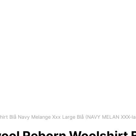
hirt Blå Navy Melange Xxx Large Blå (NAVY MELAN XXX-la
ool Reborn Woolshirt 