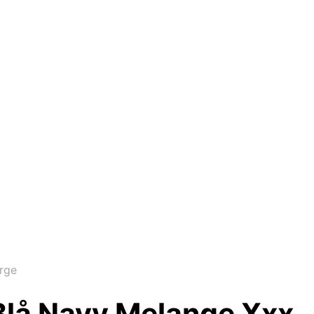
rge
Blå Navy Melange Xxx