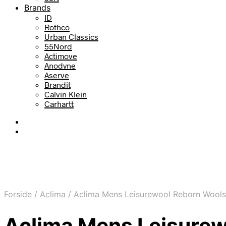
Brands
ID
Rothco
Urban Classics
55Nord
Actimove
Anodyne
Aserve
Brandit
Calvin Klein
Carhartt
Forside
/
Aclima
/
Aclima Mens Leisurewool Reborn Wools
Aclima Mens Leisurew