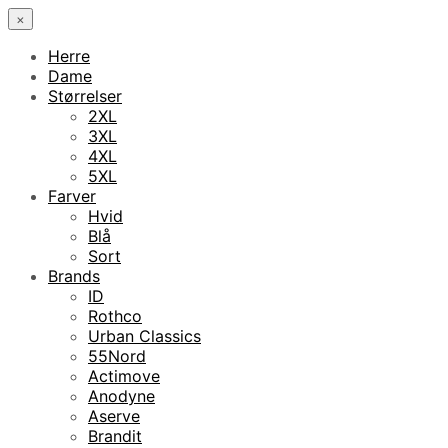
×
Herre
Dame
Størrelser
2XL
3XL
4XL
5XL
Farver
Hvid
Blå
Sort
Brands
ID
Rothco
Urban Classics
55Nord
Actimove
Anodyne
Aserve
Brandit