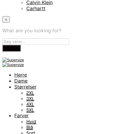
Calvin Klein
Carhartt
×
What are you looking for?
Herre
Dame
Størrelser
2XL
3XL
4XL
5XL
Farver
Hvid
Blå
Sort