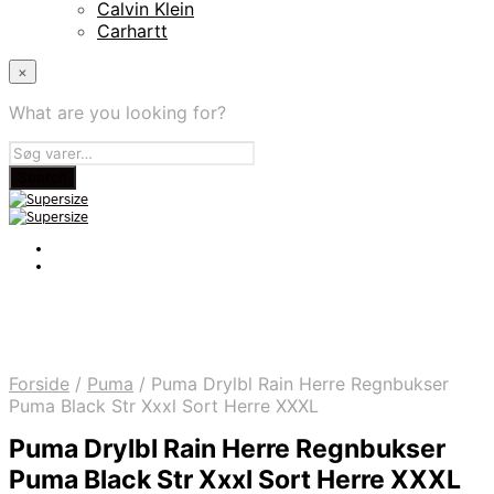
Calvin Klein
Carhartt
×
What are you looking for?
Forside
/
Puma
/
Puma Drylbl Rain Herre Regnbukser
Puma Black Str Xxxl Sort Herre XXXL
Puma Drylbl Rain Herre Regnbukser
Puma Black Str Xxxl Sort Herre XXXL