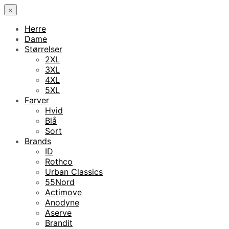
×
Herre
Dame
Størrelser
2XL
3XL
4XL
5XL
Farver
Hvid
Blå
Sort
Brands
ID
Rothco
Urban Classics
55Nord
Actimove
Anodyne
Aserve
Brandit