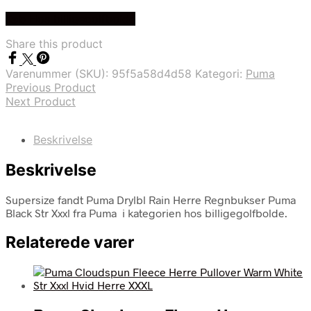
Køb Hos billigegolfbolde
Share this product
Varenummer (SKU):
95f5a58d4d58
Kategori:
Puma
Previous Product
Next Product
Beskrivelse
Beskrivelse
Supersize fandt Puma Drylbl Rain Herre Regnbukser Puma
Black Str Xxxl fra Puma i kategorien hos billigegolfbolde.
Relaterede varer