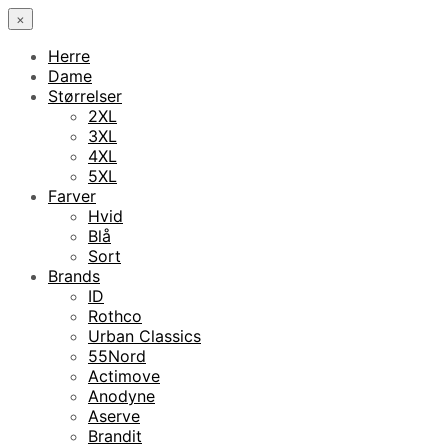
×
Herre
Dame
Størrelser
2XL
3XL
4XL
5XL
Farver
Hvid
Blå
Sort
Brands
ID
Rothco
Urban Classics
55Nord
Actimove
Anodyne
Aserve
Brandit