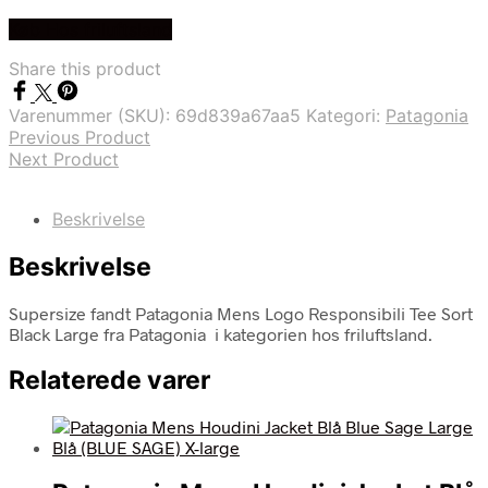
Køb Hos friluftsland
Share this product
Varenummer (SKU):
69d839a67aa5
Kategori:
Patagonia
Previous Product
Next Product
Beskrivelse
Beskrivelse
Supersize fandt Patagonia Mens Logo Responsibili Tee Sort
Black Large fra Patagonia i kategorien hos friluftsland.
Relaterede varer