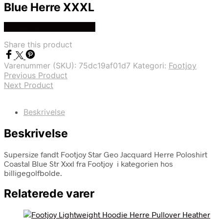
Blue Herre XXXL
Køb Hos billigegolfbolde
Share this product
Varenummer (SKU):
75dc19af01d7
Kategori:
Footjoy
Previous Product
Next Product
Beskrivelse
Beskrivelse
Supersize fandt Footjoy Star Geo Jacquard Herre Poloshirt
Coastal Blue Str Xxxl fra Footjoy i kategorien hos
billigegolfbolde.
Relaterede varer