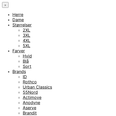
×
Herre
Dame
Størrelser
2XL
3XL
4XL
5XL
Farver
Hvid
Blå
Sort
Brands
ID
Rothco
Urban Classics
55Nord
Actimove
Anodyne
Aserve
Brandit