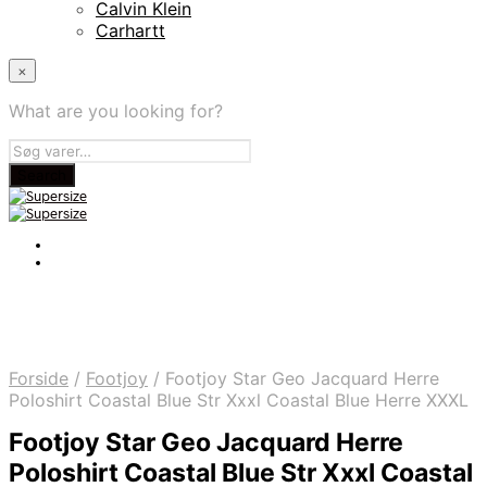
Calvin Klein
Carhartt
×
What are you looking for?
Forside
/
Footjoy
/
Footjoy Star Geo Jacquard Herre
Poloshirt Coastal Blue Str Xxxl Coastal Blue Herre XXXL
Footjoy Star Geo Jacquard Herre
Poloshirt Coastal Blue Str Xxxl Coastal