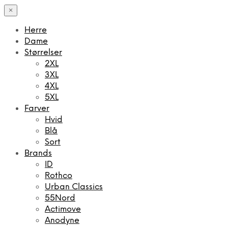
×
Herre
Dame
Størrelser
2XL
3XL
4XL
5XL
Farver
Hvid
Blå
Sort
Brands
ID
Rothco
Urban Classics
55Nord
Actimove
Anodyne