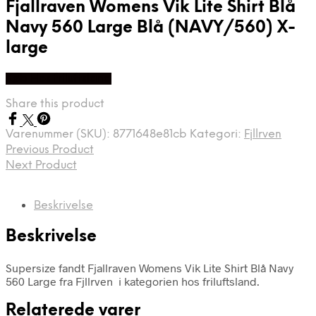
Fjallraven Womens Vik Lite Shirt Blå
Navy 560 Large Blå (NAVY/560) X-
large
Køb Hos friluftsland
Share this product
Varenummer (SKU):
8771648e81cb
Kategori:
Fjllrven
Previous Product
Next Product
Beskrivelse
Beskrivelse
Supersize fandt Fjallraven Womens Vik Lite Shirt Blå Navy
560 Large fra Fjllrven i kategorien hos friluftsland.
Relaterede varer