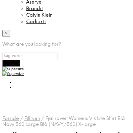
Aserve
Brandit
Calvin Klein
Carhartt
×
What are you looking for?
Forside
/
Fjllrven
/
Fjallraven Womens Vik Lite Shirt Blå
Navy 560 Large Blå (NAVY/560) X-large