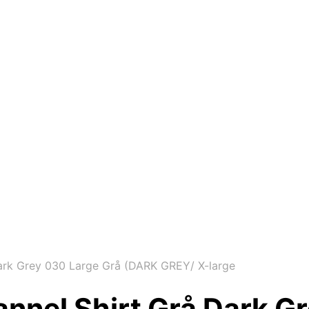
Dark Grey 030 Large Grå (DARK GREY/ X-large
lannel Shirt Grå Dark G