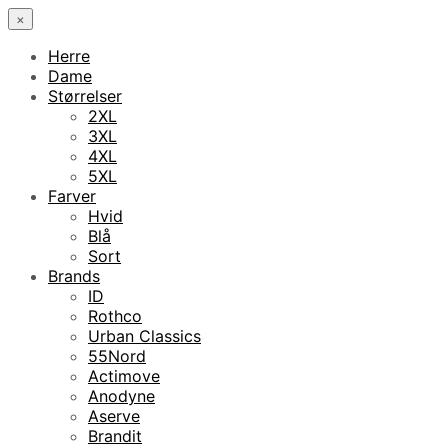
×
Herre
Dame
Størrelser
2XL
3XL
4XL
5XL
Farver
Hvid
Blå
Sort
Brands
ID
Rothco
Urban Classics
55Nord
Actimove
Anodyne
Aserve
Brandit