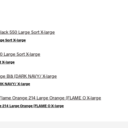
ge Sort X-large
t X-large
ARK NAVY/ X-large
e 214 Large Orange (FLAME O X-large