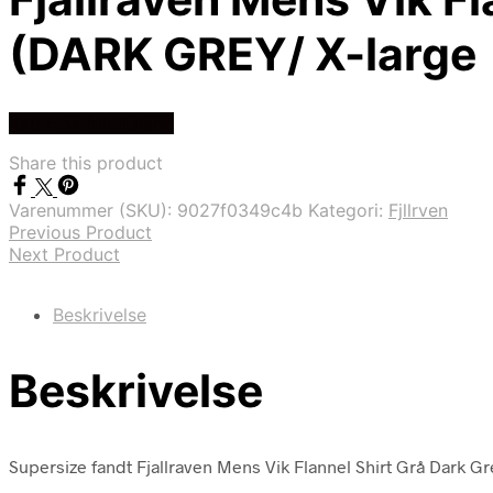
(DARK GREY/ X-large
Køb Hos friluftsland
Share this product
Varenummer (SKU):
9027f0349c4b
Kategori:
Fjllrven
Previous Product
Next Product
Beskrivelse
Beskrivelse
Supersize fandt Fjallraven Mens Vik Flannel Shirt Grå Dark Grey