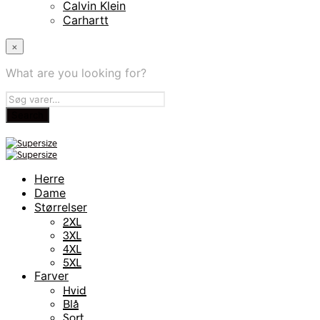
Calvin Klein
Carhartt
×
What are you looking for?
Herre
Dame
Størrelser
2XL
3XL
4XL
5XL
Farver
Hvid
Blå
Sort