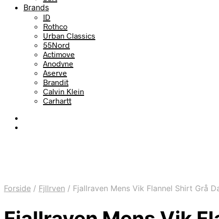
Brands
ID
Rothco
Urban Classics
55Nord
Actimove
Anodyne
Aserve
Brandit
Calvin Klein
Carhartt
Forside
/
Fjllrven
/
Fjallraven Mens Vik Flannel Shirt Grå 
Fjallraven Mens Vik F