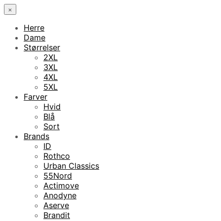
×
Herre
Dame
Størrelser
2XL
3XL
4XL
5XL
Farver
Hvid
Blå
Sort
Brands
ID
Rothco
Urban Classics
55Nord
Actimove
Anodyne
Aserve
Brandit