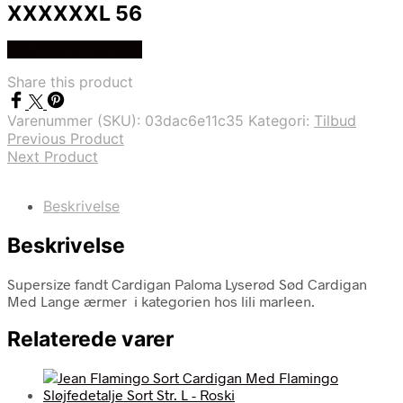
XXXXXXL 56
Køb Hos lili marleen
Share this product
Varenummer (SKU):
03dac6e11c35
Kategori:
Tilbud
Previous Product
Next Product
Beskrivelse
Beskrivelse
Supersize fandt Cardigan Paloma Lyserød Sød Cardigan
Med Lange ærmer i kategorien hos lili marleen.
Relaterede varer