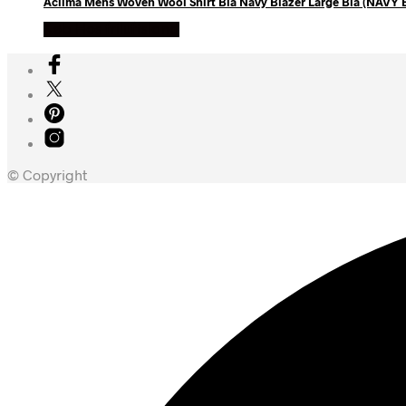
Aclima Mens Woven Wool Shirt Blå Navy Blazer Large Blå (NAVY 
Køb Hos friluftsland
© Copyright