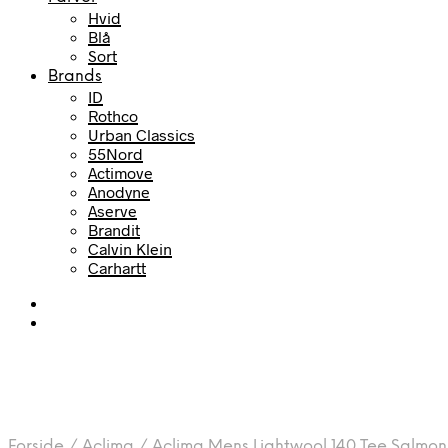
Hvid
Blå
Sort
Brands
ID
Rothco
Urban Classics
55Nord
Actimove
Anodyne
Aserve
Brandit
Calvin Klein
Carhartt
Forside
/
Aclima
/
Aclima Mens Lightwool 140 Tee Salmon 