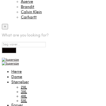
Aserve
Brandit
Calvin Klein
Carhartt
×
What are you looking for?
Herre
Dame
Størrelser
2XL
3XL
4XL
5XL
Farver