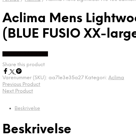
Aclima Mens Lightwoo
(BLUE FUSIO XX-larg
Køb Hos friluftsland
Share this product
Varenummer (SKU):
aa71e3e35a27
Kategori:
Aclima
Previous Product
Next Product
Beskrivelse
Beskrivelse