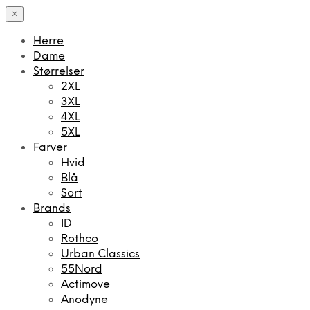
×
Herre
Dame
Størrelser
2XL
3XL
4XL
5XL
Farver
Hvid
Blå
Sort
Brands
ID
Rothco
Urban Classics
55Nord
Actimove
Anodyne